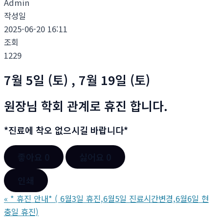
Admin
작성일
2025-06-20 16:11
조회
1229
7월 5일 (토)
,
7월 19일 (토)
원장님 학회 관계로
휴진
합니다.
*진료에 착오 없으시길 바랍니다*
좋아요
0
싫어요
0
인쇄
«
* 휴진 안내* ( 6월3일 휴진,6월5일 진료시간변경,6월6일 현
충일 휴진)